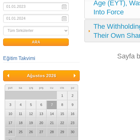
Age (EYT), Was
Into Force
The Withholdin
Their Own Sha
Sayfa 
Eğitim Takvimi
Ağustos 2026
pzt
sa
çrş
prş
cu
cts
pz
1
2
3
4
5
6
7
8
9
10
11
12
13
14
15
16
17
18
19
20
21
22
23
24
25
26
27
28
29
30