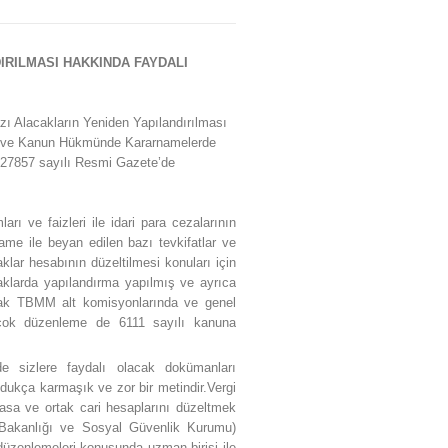
DIRILMASI HAKKINDA FAYDALI
ı Alacakların Yeniden Yapılandırılması
nun ve Kanun Hükmünde Kararnamelerde
 27857 sayılı Resmi Gazete’de
rı ve faizleri ile idari para cezalarının
ame ile beyan edilen bazı tevkifatlar ve
lar hesabının düzeltilmesi konuları için
aklarda yapılandırma yapılmış ve ayrıca
ncak TBMM alt komisyonlarında ve genel
irçok düzenleme de 6111 sayılı kanuna
 sizlere faydalı olacak dokümanları
dukça karmaşık ve zor bir metindir.Vergi
asa ve ortak cari hesaplarını düzeltmek
iye Bakanlığı ve Sosyal Güvenlik Kurumu)
düzenlemeleri konusunda uzman birisi ile