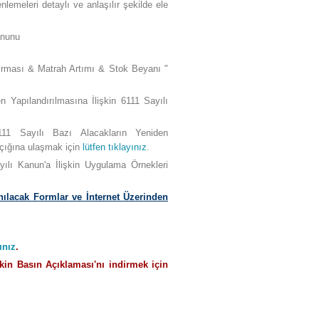
lemeleri detaylı ve anlaşılır şekilde ele
anunu
ırması & Matrah Artımı & Stok Beyanı "
n Yapılandırılmasına İlişkin 6111 Sayılı
111 Sayılı Bazı Alacakların Yeniden
pçığına ulaşmak için
lütfen tıklayınız
.
ılı Kanun'a İlişkin Uygulama Örnekleri
nılacak Formlar ve İnternet Üzerinden
ınız
.
kin Basın Açıklaması'nı indirmek için