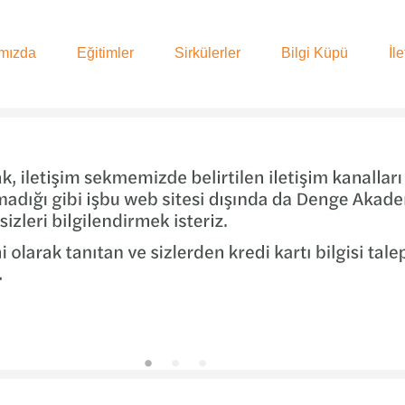
mızda
Eğitimler
Sirkülerler
Bilgi Küpü
İl