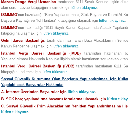
Mazars Denge Vergi Uzmanları
tarafından 6111 Sayılı Kanuna ilişkin düzen
alan soru- cevap kitapçığını indirmek için
lütfen tıklayınız
.
ISMMMO
’nun hazırladığı "Borç Yapılandırması, Stok Beyanı ve Kısmi Af K
Başvuru Kaynağı ve Yol Haritası" kitapçığına ulaşmak için
lütfen tıklayınız
.
ISMMMO
’nun hazırladığı "6111 Sayılı Kanun Kapsamında Alacak Yapıland
kitapçığına ulaşmak için
lütfen tıklayınız
.
Gelir İdaresi Başkanlığı
, tarafından hazırlanan Bazı Alacaklarının Yenide
Kanun Rehberine ulaşmak için
lütfen tıklayınız
.
İstanbul Vergi Dairesi Başkanlığı (İVDB)
tarafından hazırlanan 6
Yapılandırılması Hakkında Kanun'a ilişkin olarak hazırlanan soru-cevap kita
İstanbul Vergi Dairesi Başkanlığı (İVDB)
tarafından hazırlanan 6111 Say
kitapçığını indirmek için
lütfen tıklayınız
.
Sosyal Güvenlik Kurumuna Olan Borçların Yapılandırılması İçin Kulla
Yapılabilecek Başvurular Hakkında:
A. İnternet Üzerinden Başvurular için
lütfen tıklayınız
.
B. SGK borç yapılandırma başvuru formlarına ulaşmak için
lütfen tıklay
C. Sosyal Güvenlik Prim Alacaklarının Yeniden Yapılandırılmasına İliş
lütfen tıklayınız
.