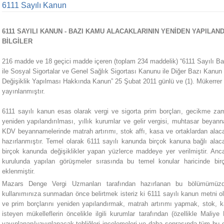
6111 Sayılı Kanun
6111 SAYILI KANUN - BAZI KAMU ALACAKLARININ YENİDEN YAPILAN
BİLGİLER
216 madde ve 18 geçici madde içeren (toplam 234 maddelik) “6111 Sayılı Baz
ile Sosyal Sigortalar ve Genel Sağlık Sigortası Kanunu ile Diğer Bazı Ka
Değişiklik Yapılması Hakkında Kanun” 25 Şubat 2011 günlü ve (1). Mükerrer
yayınlanmıştır.
6111 sayılı kanun esas olarak vergi ve sigorta prim borçları, gecikme zamla
yeniden yapılandırılması, yıllık kurumlar ve gelir vergisi, muhtasar beyann
KDV beyannamelerinde matrah artırımı, stok affı, kasa ve ortaklardan alacak
hazırlanmıştır. Temel olarak 6111 sayılı kanunda birçok kanuna bağlı alac
birçok kanunda değişiklikler yapan yüzlerce maddeye yer verilmiştir. A
kurulunda yapılan görüşmeler sırasında bu temel konular haricinde b
eklenmiştir.
Mazars Denge Vergi Uzmanları tarafından hazırlanan bu bölümümüzde
kullanımınıza sunmadan önce belirtmek isteriz ki 6111 sayılı kanun metni ol
ve prim borçlarını yeniden yapılandırmak, matrah artırımı yapmak, stok, k
isteyen mükelleflerin öncelikle ilgili kurumlar tarafından (özellikle Mal
yayınlanan/yayınlanacak tebliğleri incelemeleri ve daha sonrasında tüm bu 