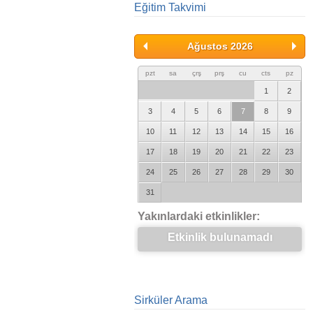
Eğitim Takvimi
Ağustos 2026
pzt
sa
çrş
prş
cu
cts
pz
1
2
3
4
5
6
7
8
9
10
11
12
13
14
15
16
17
18
19
20
21
22
23
24
25
26
27
28
29
30
31
Yakınlardaki etkinlikler:
Etkinlik bulunamadı
Sirküler Arama