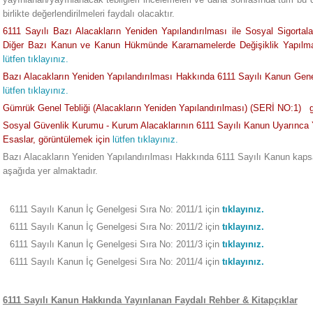
birlikte değerlendirilmeleri faydalı olacaktır.
6111 Sayılı Bazı Alacakların Yeniden Yapılandırılması ile Sosyal Sigorta
Diğer Bazı Kanun ve Kanun Hükmünde Kararnamelerde Değişiklik Yapılm
lütfen tıklayınız.
Bazı Alacakların Yeniden Yapılandırılması Hakkında 6111 Sayılı Kanun Gene
lütfen tıklayınız.
Gümrük Genel Tebliği (Alacakların Yeniden Yapılandırılması) (SERİ NO:1) 
Sosyal Güvenlik Kurumu -
Kurum Alacaklarının 6111 Sayılı Kanun Uyarınca Y
Esaslar, görüntülemek için
lütfen tıklayınız.
Bazı Alacakların Yeniden Yapılandırılması Hakkında 6111 Sayılı Kanun kap
aşağıda yer almaktadır.
6111 Sayılı Kanun İç Genelgesi Sıra No: 2011/1 için
tıklayınız.
6111 Sayılı Kanun İç Genelgesi Sıra No: 2011/2 için
tıklayınız.
6111 Sayılı Kanun İç Genelgesi Sıra No: 2011/3 için
tıklayınız.
6111 Sayılı Kanun İç Genelgesi Sıra No: 2011/4 için
tıklayınız.
6111 Sayılı Kanun Hakkında Yayınlanan Faydalı Rehber & Kitapçıklar