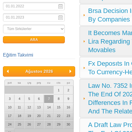
Brsa Decision 
By Companies S
It Becomes Man
Lira Regarding
Movables
Eğitim Takvimi
Fx Deposıts I
To Currency-H
Ağustos 2026
pzt
sa
çrş
prş
cu
cts
pz
Law No. 7352 In
1
2
The End Of 20
3
4
5
6
7
8
9
Differences In
10
11
12
13
14
15
16
And The Relate
17
18
19
20
21
22
23
A Draft Law Pr
24
25
26
27
28
29
30