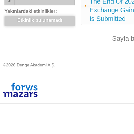
The End Of 202
31
Exchange Gains
Yakınlardaki etkinlikler:
Is Submitted
Etkinlik bulunamadı
Sayfa 
©2026 Denge Akademi A.Ş.