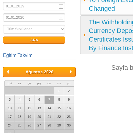
Changed
The Withholding
Currency Depos
Certificates I
By Finance Ins
Eğitim Takvimi
Sayfa 
Ağustos 2026
pzt
sa
çrş
prş
cu
cts
pz
1
2
3
4
5
6
7
8
9
10
11
12
13
14
15
16
17
18
19
20
21
22
23
24
25
26
27
28
29
30