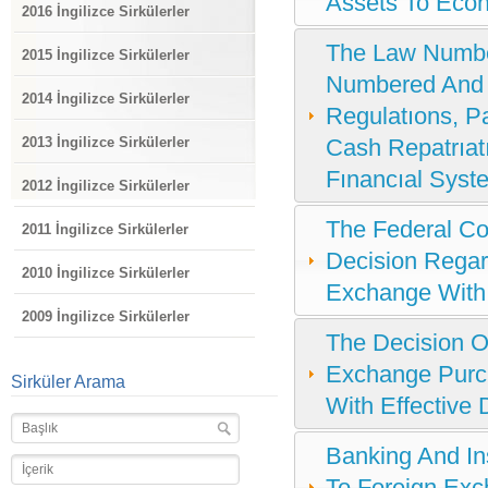
Assets To Eco
2016 İngilizce Sirkülerler
The Law Numbe
2015 İngilizce Sirkülerler
Numbered And 
2014 İngilizce Sirkülerler
Regulatıons, P
Cash Repatrıat
2013 İngilizce Sirkülerler
Fınancıal Sys
2012 İngilizce Sirkülerler
The Federal Co
2011 İngilizce Sirkülerler
Decision Regar
2010 İngilizce Sirkülerler
Exchange With 
2009 İngilizce Sirkülerler
The Decision O
Exchange Purc
Sirküler Arama
With Effective
Banking And Ins
To Foreign Exc