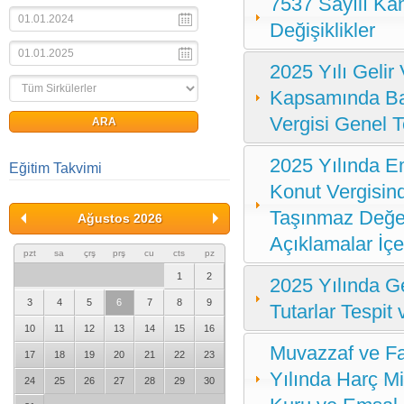
7537 Sayılı Ka
Değişiklikler
2025 Yılı Gelir 
Kapsamında Bazı
Vergisi Genel T
2025 Yılında Em
Eğitim Takvimi
Konut Vergisin
Taşınmaz Değerl
Ağustos 2026
Açıklamalar İçe
pzt
sa
çrş
prş
cu
cts
pz
1
2
2025 Yılında G
3
4
5
6
7
8
9
Tutarlar Tespit 
10
11
12
13
14
15
16
Muvazzaf ve Fa
17
18
19
20
21
22
23
Yılında Harç M
24
25
26
27
28
29
30