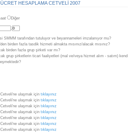
 ÜCRET HESAPLAMA CETVELİ 2007
şaat
Diğer
,
si SMMM tarafından tutuluyor ve beyannameleri imzalanıyor mu?
den birden fazla tasdik hizmeti almakta mısınız/alacak mısınız?
ak birden fazla grup şirketi var mı?
ak grup şirketlerin ticari faaliyetleri (mal ve/veya hizmet alım - satım) kendi
leşmektedir?
Cetveli'ne ulaşmak için
tıklayınız
Cetveli'ne ulaşmak için
tıklayınız
Cetveli'ne ulaşmak için
tıklayınız
Cetveli'ne ulaşmak için
tıklayınız
Cetveli'ne ulaşmak için
tıklayınız
Cetveli'ne ulaşmak için
tıklayınız
Cetveli'ne ulaşmak için
tıklayınız