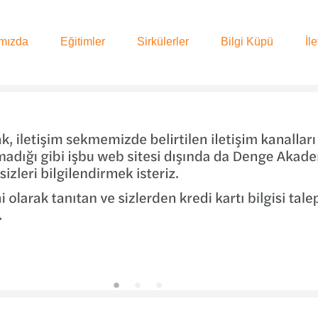
mızda
Eğitimler
Sirkülerler
Bilgi Küpü
İl