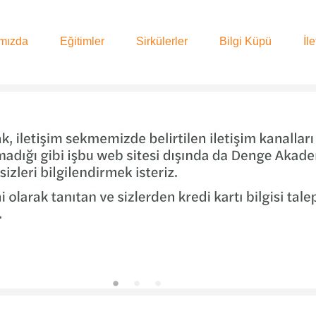
mızda
Eğitimler
Sirkülerler
Bilgi Küpü
İl