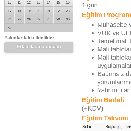
10
11
12
13
14
15
16
1 gün
17
18
19
20
21
22
23
Eğitim Program
24
25
26
27
28
29
30
Muhasebe ve
31
VUK ve UFRS
Yakınlardaki etkinlikler:
Temel mali t
Etkinlik bulunamadı
Mali tablola
Mali tablol
uygulamala
Bağımsız de
yorumlanma
Yatırımcılar
Eğitim Bedeli
(+KDV)
Eğitim Takvimi
Şehir
Başlangıç Tarih