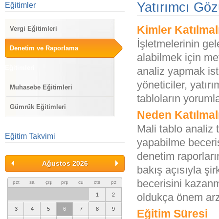
Yatırımcı Göz
Eğitimler
Kimler Katılmal
Vergi Eğitimleri
İşletmelerinin ge
Denetim ve Raporlama
alabilmek için mev
Eğitimleri
analiz yapmak ist
yöneticiler, yatır
Muhasebe Eğitimleri
tabloların yoruml
Gümrük Eğitimleri
Neden Katılmal
Mali tablo analiz 
Eğitim Takvimi
yapabilme beceris
denetim raporları
Ağustos 2026
bakış açısıyla ş
becerisini kazanm
pzt
sa
çrş
prş
cu
cts
pz
oldukça önem arz
1
2
3
4
5
6
7
8
9
Eğitim Süresi