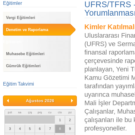
UFRS/TFRS - 
Eğitimler
Yorumlanmas
Vergi Eğitimleri
Kimler Katılmal
Denetim ve Raporlama
Uluslararası Fina
Eğitimleri
(UFRS) ve Serma
finansal raporlam
Muhasebe Eğitimleri
çerçevesinde ra
Gümrük Eğitimleri
planlayan, Yeni Tü
Kamu Gözetimi M
Eğitim Takvimi
tarafından yayım
uyarınca muhaseb
Ağustos 2026
Mali İşler Depar
Çalışanlar, Muha
pzt
sa
çrş
prş
cu
cts
pz
çalışanları ile bu
1
2
profesyoneller.
3
4
5
6
7
8
9