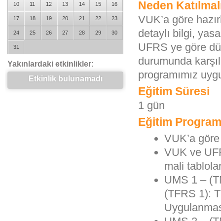
Neden Katılmal
10
11
12
13
14
15
16
VUK’a göre hazır
17
18
19
20
21
22
23
detaylı bilgi, yas
24
25
26
27
28
29
30
UFRS ye göre düze
31
durumunda karşıla
Yakınlardaki etkinlikler:
programımız uygu
Etkinlik bulunamadı
Eğitim Süresi
1 gün
Eğitim Program
VUK’a göre 
VUK ve UFRS
mali tablolar
UMS 1 – (TM
(TFRS 1): T
Uygulanma